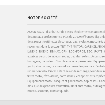
NOTRE SOCIÉTÉ
ACSUD SACIM, distributeur de pièces, équipements et accesso
destinés aux professionnels. Plus de 21 000 références disponib
deux roues : trottinettes électriques, vae, cycles et motorisés
reconnues dans le secteur TNT, TNT MOTOR, CARENZI, AR
LVNENG, NOEND, RB MAX, OPM, LOCKFORCE, EZO, UKAYE
,
et pièces vélos : dérailleurs, roues, pédales, selles... Accessoire
bagagerie, béquilles... Chambres à air et pneus vélo. Equipeme
gants, chaussures, casques vélo et aussi des produits d'entreti
réparation vélo. Pièces détachées et de rechange pour deux r
filtres moto, rétroviseurs, carrosseries, échappements et pièc
Equipements moto : casques et gants moto, top cases... Cham
ainsi que des produits d'entretien, lubrifiants moto, outillage
motos, scooters, cross et quads.