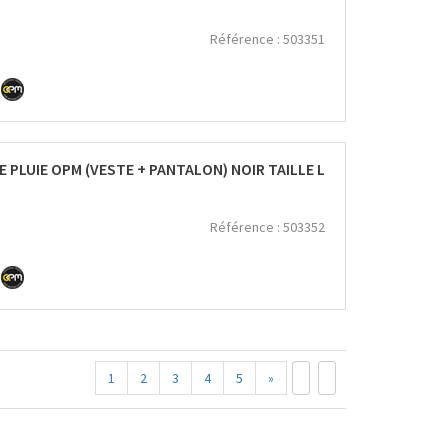
Référence :
503351
 PLUIE OPM (VESTE + PANTALON) NOIR TAILLE L
Référence :
503352
1
2
3
4
5
»