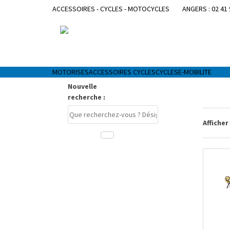
ACCESSOIRES - CYCLES - MOTOCYCLES
ANGERS : 02 41 
MOTORISES
ACCESSOIRES CYCLES
CYCLES
E-MOBILITE
Nouvelle
recherche :
Produits
de
Afficher
la
marque
:
OPM