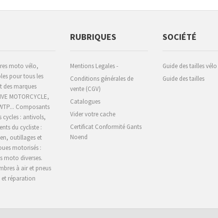
RUBRIQUES
SOCIÉTÉ
ires moto vélo,
Mentions Legales -
Guide des tailles vélo
les pour tous les
Conditions générales de
Guide des tailles
 et des marques
vente (CGV)
CHIVE MOTORCYCLE,
Catalogues
 WTP... Composants
Vider votre cache
s cycles : antivols,
Certificat Conformité Gants
nts du cycliste :
Noend
en, outillages et
oues motorisés :
es moto diverses.
bres à air et pneus
s et réparation