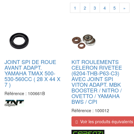
1
2
3
4
5
»
JOINT SPI DE ROUE
KIT ROULEMENTS
AVANT ADAPT.
CELERON RIVETEE
YAMAHA TMAX 500-
(6204-THB-P63-C3)
530-560CC ( 28 X 44 X
AVEC JOINT SPI
7 )
VITON ADAPT. MBK
BOOSTER / NITRO /
Référence :
100661B
OVETTO / YAMAHA
BWS / CPI
Référence :
100012
Voir les produits équivalents