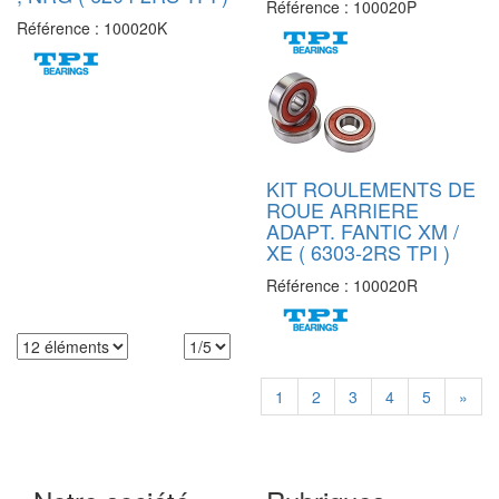
Référence :
100020P
Référence :
100020K
KIT ROULEMENTS DE
ROUE ARRIERE
ADAPT. FANTIC XM /
XE ( 6303-2RS TPI )
Référence :
100020R
1
2
3
4
5
»