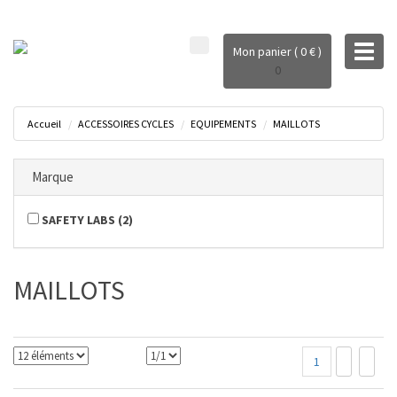
Toggl
Mon panier ( 0 € )
naviga
0
Accueil
ACCESSOIRES CYCLES
EQUIPEMENTS
MAILLOTS
Marque
SAFETY LABS
(
2
)
MAILLOTS
1