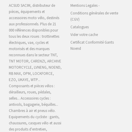
ACSUD SACIM, distributeur de
Mentions Legales -
pièces, équipements et
Conditions générales de vente
accessoires moto vélo, destinés
(CGV)
aux professionnels. Plus de 21
Catalogues
000 références disponibles pour
Vider votre cache
tous les deux roues : trottinettes
Certificat Conformité Gants
électriques, vae, cycles et
Noend
motorisés et des marques
reconnues dans le secteur TNT,
TNT MOTOR, CARENZI, ARCHIVE
MOTORCYCLE,
LVNENG, NOEND,
RB MAX, OPM, LOCKFORCE,
EZO, UKAYE
, WTP...
Composants et pièces vélos :
dérailleurs, roues, pédales,
selles... Accessoires cycles :
antivols, bagagerie, béquilles...
Chambres à air et pneus vélo.
Equipements du cycliste : gants,
chaussures, casques vélo et aussi
des produits d'entretien,