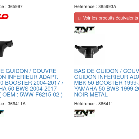
ce :
365997
Référence :
365993A
Voir les produits équivalents
E GUIDON / COUVRE
BAS DE GUIDON / COU
N INFERIEUR ADAPT.
GUIDON INFERIEUR AD
0 BOOSTER 2004-2017 /
MBK 50 BOOSTER 1999-2
A 50 BWS 2004-2017
YAMAHA 50 BWS 1999-2
( OEM : 5WW-F6215-02 )
NOIR METAL
ce :
366411A
Référence :
366411