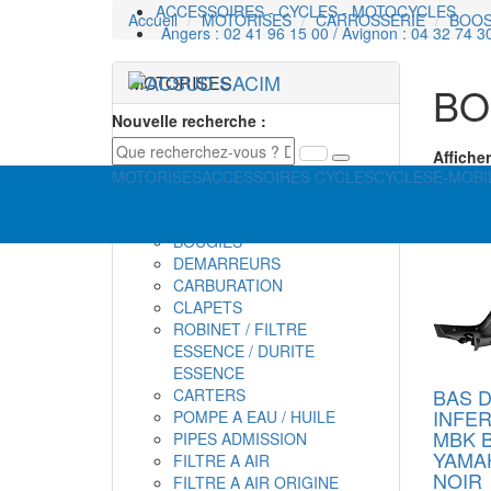
ACCESSOIRES - CYCLES - MOTOCYCLES
Accueil
MOTORISES
CARROSSERIE
BOO
Angers : 02 41 96 15 00 / Avignon : 04 32 74 3
MOTORISES
BO
Nouvelle recherche :
PARTIE MOTEURS
Afficher
ALLUMAGES
MOTORISES
ACCESSOIRES CYCLES
CYCLES
E-MOBI
ANTIPARASITES
BATTERIES
BOUGIES
DEMARREURS
CARBURATION
CLAPETS
ROBINET / FILTRE
ESSENCE / DURITE
ESSENCE
BAS D
CARTERS
INFER
POMPE A EAU / HUILE
MBK B
PIPES ADMISSION
YAMAH
FILTRE A AIR
NOIR
FILTRE A AIR ORIGINE