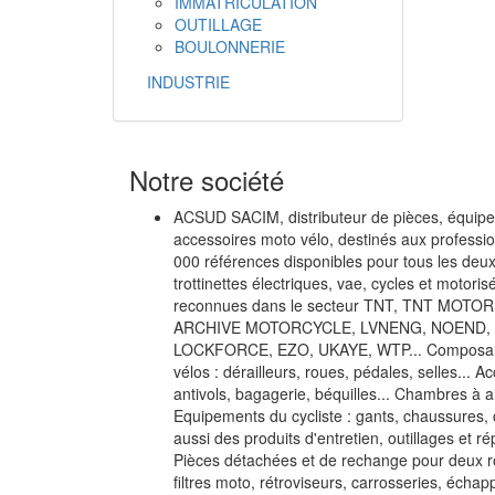
IMMATRICULATION
OUTILLAGE
BOULONNERIE
INDUSTRIE
Notre société
ACSUD SACIM, distributeur de pièces, équip
accessoires moto vélo, destinés aux professio
000 références disponibles pour tous les deux
trottinettes électriques, vae, cycles et motor
reconnues dans le secteur TNT, TNT MOTOR
ARCHIVE MOTORCYCLE,
LVNENG, NOEND, 
LOCKFORCE, EZO, UKAYE
, WTP... Composan
vélos : dérailleurs, roues, pédales, selles... A
antivols, bagagerie, béquilles... Chambres à a
Equipements du cycliste : gants, chaussures, 
aussi des produits d'entretien, outillages et ré
Pièces détachées et de rechange pour deux r
filtres moto, rétroviseurs, carrosseries, écha