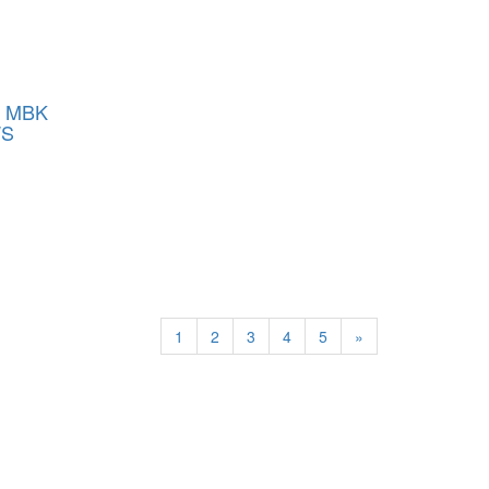
 MBK
WS
1
2
3
4
5
»