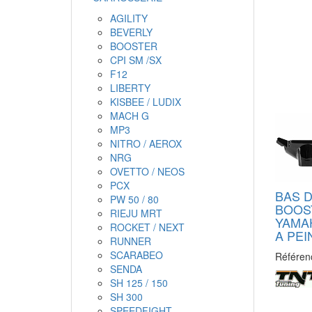
AGILITY
BEVERLY
BOOSTER
CPI SM /SX
F12
LIBERTY
KISBEE / LUDIX
MACH G
MP3
NITRO / AEROX
NRG
OVETTO / NEOS
PCX
BAS D
PW 50 / 80
BOOST
RIEJU MRT
YAMAH
ROCKET / NEXT
A PE
RUNNER
SCARABEO
Référen
SENDA
SH 125 / 150
SH 300
SPEEDFIGHT