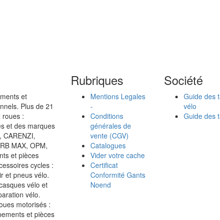
Rubriques
Société
ements et
Mentions Legales
Guide des t
nnels. Plus de 21
-
vélo
 roues :
Conditions
Guide des t
isés et des marques
générales de
, CARENZI,
vente (CGV)
RB MAX, OPM,
Catalogues
ts et pièces
Vider votre cache
ccessoires cycles :
Certificat
ir et pneus vélo.
Conformité Gants
casques vélo et
Noend
paration vélo.
oues motorisés :
ppements et pièces