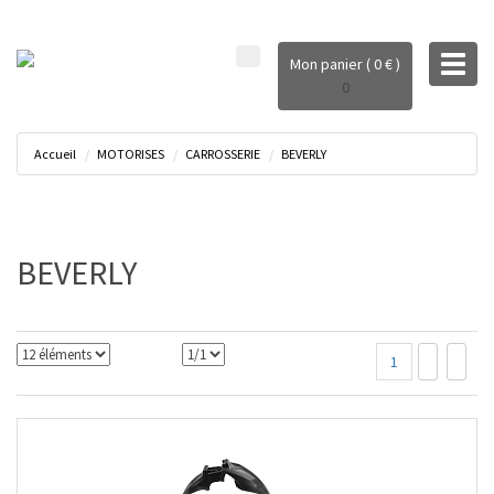
Toggl
Mon panier ( 0 € )
naviga
0
Accueil
MOTORISES
CARROSSERIE
BEVERLY
BEVERLY
1