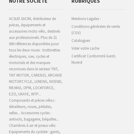
NOTRE SOCIÉTÉ
RUBRIQUES
ACSUD SACIM, distributeur de
Mentions Legales -
pièces, équipements et
Conditions générales de vente
accessoires moto vélo, destinés
(CGV)
aux professionnels. Plus de 21
Catalogues
000 références disponibles pour
Vider votre cache
tous les deux roues : trottinettes
Certificat Conformité Gants
électriques, vae, cycles et
Noend
motorisés et des marques
reconnues dans le secteur TNT,
TNT MOTOR, CARENZI, ARCHIVE
MOTORCYCLE,
LVNENG, NOEND,
RB MAX, OPM, LOCKFORCE,
EZO, UKAYE
, WTP...
Composants et pièces vélos :
dérailleurs, roues, pédales,
selles... Accessoires cycles :
antivols, bagagerie, béquilles...
Chambres à air et pneus vélo.
Equipements du cycliste : gants,