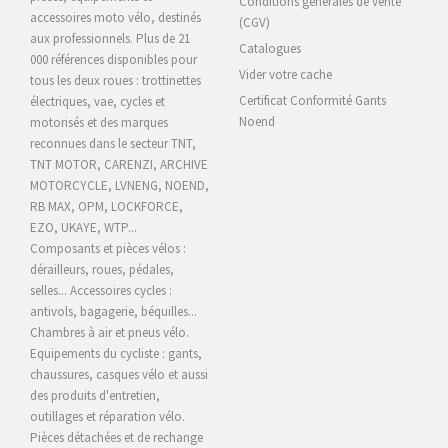
Conditions générales de vente
accessoires moto vélo, destinés
(CGV)
aux professionnels. Plus de 21
Catalogues
000 références disponibles pour
Vider votre cache
tous les deux roues : trottinettes
Certificat Conformité Gants
électriques, vae, cycles et
Noend
motorisés et des marques
reconnues dans le secteur TNT,
TNT MOTOR, CARENZI, ARCHIVE
MOTORCYCLE,
LVNENG, NOEND,
RB MAX, OPM, LOCKFORCE,
EZO, UKAYE
, WTP...
Composants et pièces vélos :
dérailleurs, roues, pédales,
selles... Accessoires cycles :
antivols, bagagerie, béquilles...
Chambres à air et pneus vélo.
Equipements du cycliste : gants,
chaussures, casques vélo et aussi
des produits d'entretien,
outillages et réparation vélo.
Pièces détachées et de rechange