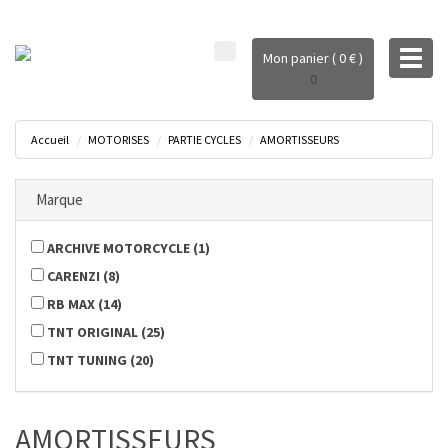
Toggl
Mon panier ( 0 € )
naviga
0
Accueil
MOTORISES
PARTIE CYCLES
AMORTISSEURS
Marque
ARCHIVE MOTORCYCLE
(
1
)
CARENZI
(
8
)
RB MAX
(
14
)
TNT ORIGINAL
(
25
)
TNT TUNING
(
20
)
AMORTISSEURS