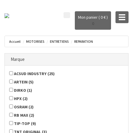
Toggl
Mon panier ( 0 € )
naviga
0
Accueil
MOTORISES
ENTRETIENS
REPARATION
Marque
ACSUD INDUSTRY
(
25
)
ARTEIN
(
5
)
DIRKO
(
1
)
HPX
(
2
)
OSRAM
(
2
)
RB MAX
(
2
)
TIP-TOP
(
9
)
TNT ORIGINAL
(
3
)