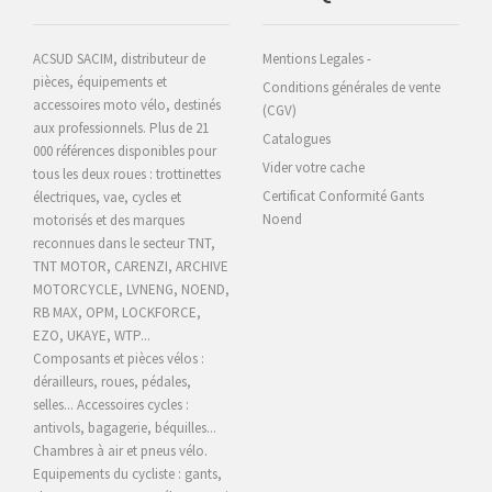
ACSUD SACIM, distributeur de
Mentions Legales -
pièces, équipements et
Conditions générales de vente
accessoires moto vélo, destinés
(CGV)
aux professionnels. Plus de 21
Catalogues
000 références disponibles pour
Vider votre cache
tous les deux roues : trottinettes
Certificat Conformité Gants
électriques, vae, cycles et
Noend
motorisés et des marques
reconnues dans le secteur TNT,
TNT MOTOR, CARENZI, ARCHIVE
MOTORCYCLE,
LVNENG, NOEND,
RB MAX, OPM, LOCKFORCE,
EZO, UKAYE
, WTP...
Composants et pièces vélos :
dérailleurs, roues, pédales,
selles... Accessoires cycles :
antivols, bagagerie, béquilles...
Chambres à air et pneus vélo.
Equipements du cycliste : gants,