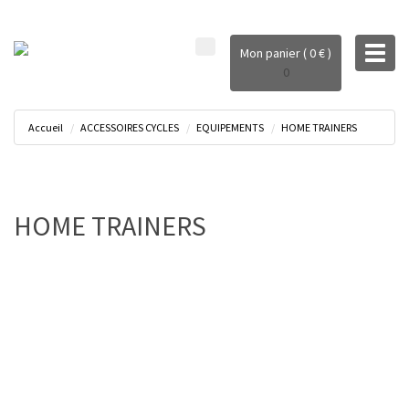
Toggl
Mon panier ( 0 € )
naviga
0
Accueil
ACCESSOIRES CYCLES
EQUIPEMENTS
HOME TRAINERS
HOME TRAINERS