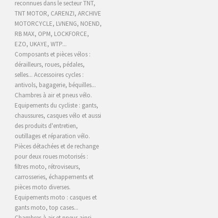
reconnues dans le secteur TNT,
TNT MOTOR, CARENZI, ARCHIVE
MOTORCYCLE,
LVNENG, NOEND,
RB MAX, OPM, LOCKFORCE,
EZO, UKAYE
, WTP...
Composants et pièces vélos :
dérailleurs, roues, pédales,
selles... Accessoires cycles :
antivols, bagagerie, béquilles...
Chambres à air et pneus vélo.
Equipements du cycliste : gants,
chaussures, casques vélo et aussi
des produits d'entretien,
outillages et réparation vélo.
Pièces détachées et de rechange
pour deux roues motorisés :
filtres moto, rétroviseurs,
carrosseries, échappements et
pièces moto diverses.
Equipements moto : casques et
gants moto, top cases...
Chambres à air et pneus ainsi