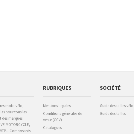
RUBRIQUES
SOCIÉTÉ
ires moto vélo,
Mentions Legales -
Guide des tailles vélo
les pour tous les
Conditions générales de
Guide des tailles
 et des marques
vente (CGV)
CHIVE MOTORCYCLE,
Catalogues
 WTP... Composants