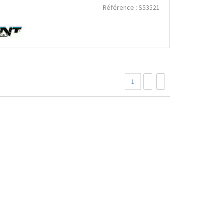
Référence :
S53521
1