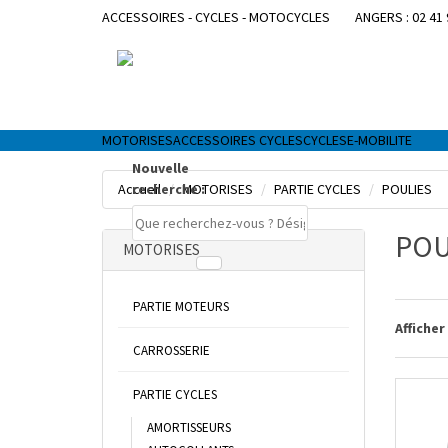
ACCESSOIRES - CYCLES - MOTOCYCLES
ANGERS : 02 41 
MOTORISES
ACCESSOIRES CYCLES
CYCLES
E-MOBILITE
Nouvelle
Accueil
recherche :
MOTORISES
PARTIE CYCLES
POULIES
POU
MOTORISES
PARTIE MOTEURS
Afficher
CARROSSERIE
PARTIE CYCLES
AMORTISSEURS