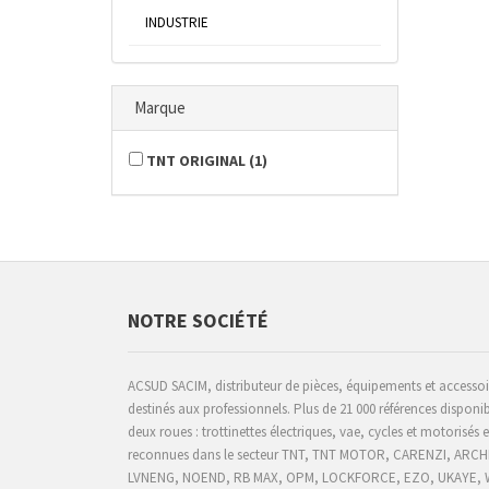
INDUSTRIE
Marque
TNT ORIGINAL
(
1
)
NOTRE SOCIÉTÉ
ACSUD SACIM, distributeur de pièces, équipements et accesso
destinés aux professionnels. Plus de 21 000 références disponib
deux roues : trottinettes électriques, vae, cycles et motorisés
reconnues dans le secteur TNT, TNT MOTOR, CARENZI, AR
LVNENG, NOEND, RB MAX, OPM, LOCKFORCE, EZO, UKAYE
,