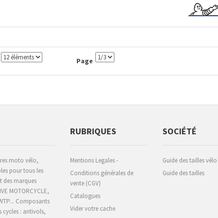
Page
RUBRIQUES
SOCIÉTÉ
ires moto vélo,
Mentions Legales -
Guide des tailles vélo
les pour tous les
Conditions générales de
Guide des tailles
 et des marques
vente (CGV)
CHIVE MOTORCYCLE,
Catalogues
 WTP... Composants
Vider votre cache
s cycles : antivols,