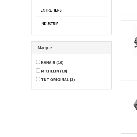
ENTRETIENS
INDUSTRIE
Marque
KANAIR
(
10
)
MICHELIN
(
18
)
TNT ORIGINAL
(
3
)