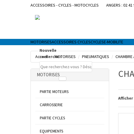
ACCESSOIRES - CYCLES - MOTOCYCLES
ANGERS : 02 41 
MOTORISES
ACCESSOIRES CYCLES
CYCLES
E-MOBILITE
Nouvelle
Accueil
recherche :
MOTORISES
PNEUMATIQUES
CHAMBRE 
CHA
MOTORISES
PARTIE MOTEURS
Afficher
CARROSSERIE
PARTIE CYCLES
EQUIPEMENTS