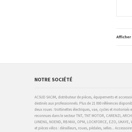
Afficher
NOTRE SOCIÉTÉ
ACSUD SACIM, distributeur de pièces, équipements et accesso
destinés aux professionnels. Plus de 21 000 références disponib
deux roues : trottinettes électriques, vae, cycles et motorisés
reconnues dans le secteur TNT, TNT MOTOR, CARENZI, AR
LVNENG, NOEND, RB MAX, OPM, LOCKFORCE, EZO, UKAYE
,
et pièces vélos : dérailleurs, roues, pédales, selles... Accessoire