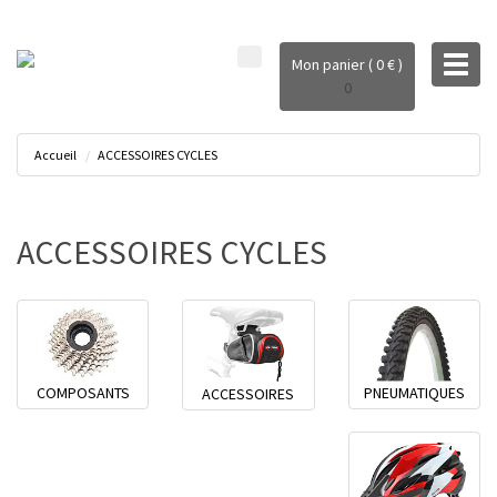
Toggl
Mon panier ( 0 € )
naviga
0
Accueil
ACCESSOIRES CYCLES
ACCESSOIRES CYCLES
COMPOSANTS
PNEUMATIQUES
ACCESSOIRES