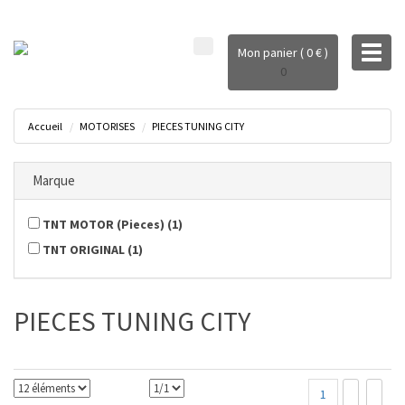
Toggl
Mon panier ( 0 € )
naviga
0
Accueil
MOTORISES
PIECES TUNING CITY
Marque
TNT MOTOR (Pieces)
(
1
)
TNT ORIGINAL
(
1
)
PIECES TUNING CITY
1