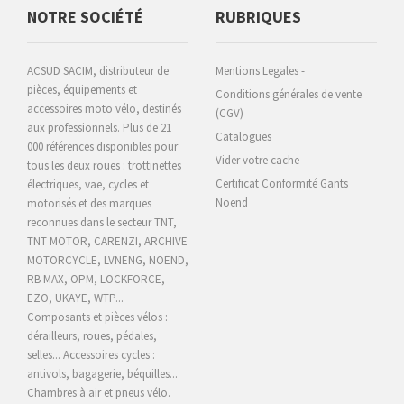
NOTRE SOCIÉTÉ
RUBRIQUES
ACSUD SACIM, distributeur de
Mentions Legales -
pièces, équipements et
Conditions générales de vente
accessoires moto vélo, destinés
(CGV)
aux professionnels. Plus de 21
Catalogues
000 références disponibles pour
Vider votre cache
tous les deux roues : trottinettes
Certificat Conformité Gants
électriques, vae, cycles et
Noend
motorisés et des marques
reconnues dans le secteur TNT,
TNT MOTOR, CARENZI, ARCHIVE
MOTORCYCLE,
LVNENG, NOEND,
RB MAX, OPM, LOCKFORCE,
EZO, UKAYE
, WTP...
Composants et pièces vélos :
dérailleurs, roues, pédales,
selles... Accessoires cycles :
antivols, bagagerie, béquilles...
Chambres à air et pneus vélo.