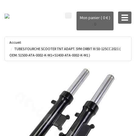
Toggl
Mon panier ( 0 € )
naviga
0
Accueil
TUBES FOURCHE SCOOTER TNT ADAPT. SYM ORBIT III 50-125CC 2021 (
OEM: 51500-ATA-0002-K-M1+51400-ATA-0002-K-M1 )