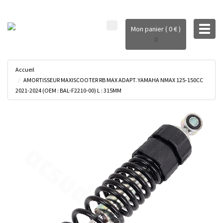
Toggl
Mon panier ( 0 € )
naviga
0
Accueil
AMORTISSEUR MAXISCOOTER RB MAX ADAPT. YAMAHA NMAX 125-150CC
2021-2024 (OEM : BAL-F2210-00) L : 315MM