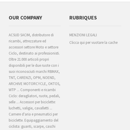
OUR COMPANY
RUBRIQUES
ACSUD SACIM, distributore di
MENZIONI LEGALI
ricambi, attrezzature ed
Clicca qui per vuotare la cache
accessori settore Moto e settore
Ciclo, destinato ai professionisti.
Oltre 21.000 articoli propri
disponibili per le due ruote con i
suoi riconosciuti marchi RBMAX,
TNT, CARENZI, OPM, NOEND,
ARCHIVE MOTORCYCLE, OKTOS,
WTP ... Componenti e ricambi
Ciclo: deragliatori, ruote, pedali,
selle ... Accessori per biciclette:
luchetti, valigie, cavalletti ...
Camere d'aria e pneumatici per
biciclette. Equipaggiamento del
ciclista: guanti, scarpe, caschi