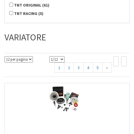
TNT ORIGINAL
(
61
)
TNT RACING
(
5
)
VARIATORE
1
2
3
4
5
»