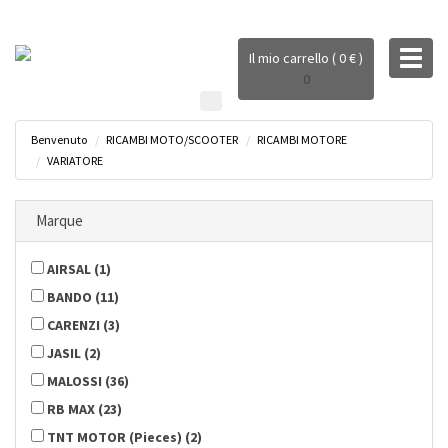
Toggl
Il mio carrello ( 0 € )
naviga
0
Benvenuto
RICAMBI MOTO/SCOOTER
RICAMBI MOTORE
VARIATORE
Marque
AIRSAL
(
1
)
BANDO
(
11
)
CARENZI
(
3
)
JASIL
(
2
)
MALOSSI
(
36
)
RB MAX
(
23
)
TNT MOTOR (Pieces)
(
2
)