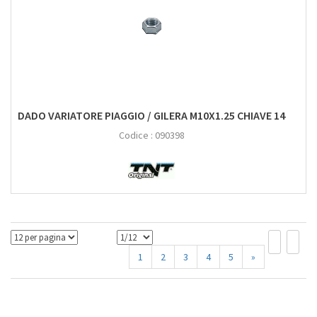
DADO VARIATORE PIAGGIO / GILERA M10X1.25 CHIAVE 14
Codice :
090398
1
2
3
4
5
»