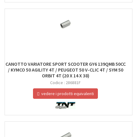
CANOTTO VARIATORE SPORT SCOOTER GY6 139QMB 50CC
/ KYMCO 50 AGILITY 4T / PEUGEOT 50 V-CLIC 4T / SYM 50
ORBIT 4T (20 X 14 X 38)
Codice :
286881F
vedere i prodotti equivalenti