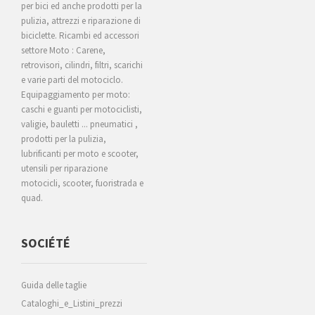
per bici ed anche prodotti per la
pulizia, attrezzi e riparazione di
biciclette. Ricambi ed accessori
settore Moto : Carene,
retrovisori, cilindri, filtri, scarichi
e varie parti del motociclo.
Equipaggiamento per moto:
caschi e guanti per motociclisti,
valigie, bauletti ... pneumatici ,
prodotti per la pulizia,
lubrificanti per moto e scooter,
utensili per riparazione
motocicli, scooter, fuoristrada e
quad.
SOCIÉTÉ
Guida delle taglie
Cataloghi_e_Listini_prezzi