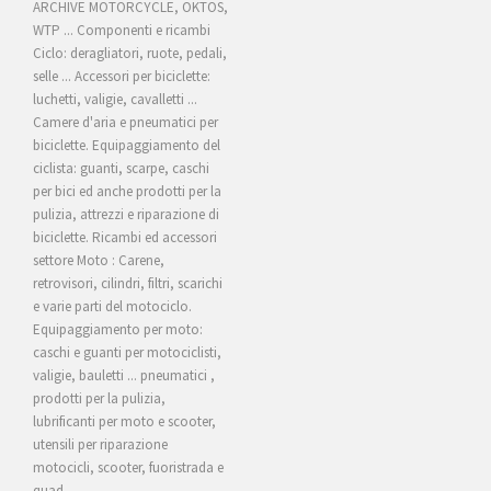
ARCHIVE MOTORCYCLE, OKTOS,
WTP ... Componenti e ricambi
Ciclo: deragliatori, ruote, pedali,
selle ... Accessori per biciclette:
luchetti, valigie, cavalletti ...
Camere d'aria e pneumatici per
biciclette. Equipaggiamento del
ciclista: guanti, scarpe, caschi
per bici ed anche prodotti per la
pulizia, attrezzi e riparazione di
biciclette. Ricambi ed accessori
settore Moto : Carene,
retrovisori, cilindri, filtri, scarichi
e varie parti del motociclo.
Equipaggiamento per moto:
caschi e guanti per motociclisti,
valigie, bauletti ... pneumatici ,
prodotti per la pulizia,
lubrificanti per moto e scooter,
utensili per riparazione
motocicli, scooter, fuoristrada e
quad.