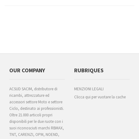
OUR COMPANY
RUBRIQUES
ACSUD SACIM, distributore di
MENZIONI LEGALI
ricambi, attrezzature ed
Clicca qui per vuotare la cache
accessori settore Moto e settore
Ciclo, destinato ai professionisti.
Oltre 21.000 articoli propri
disponibili per le due ruote con i
suoi riconosciuti marchi RBMAX,
TNT, CARENZI, OPM, NOEND,