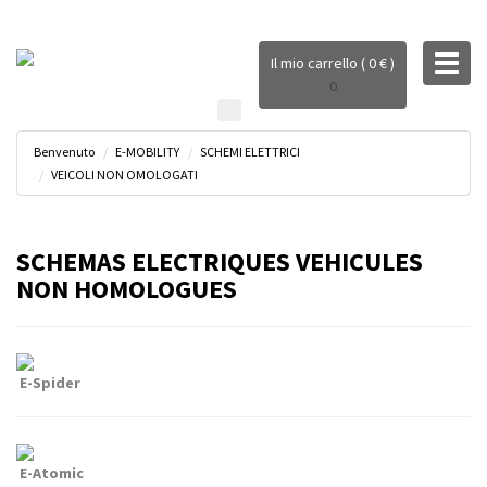
Toggl
Il mio carrello ( 0 € )
naviga
0
Benvenuto
E-MOBILITY
SCHEMI ELETTRICI
VEICOLI NON OMOLOGATI
SCHEMAS ELECTRIQUES VEHICULES
NON HOMOLOGUES
E-Spider
E-Atomic