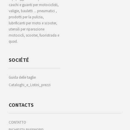
caschi e guanti per motociclisti,
valigie, bauletti ... pneumatici ,
prodotti per la pulizia,
lubrificanti per moto e scooter,
utensili per riparazione
motocicli, scooter, fuoristrada e
quad.
SOCIÉTÉ
Guida delle taglie
Cataloghi_e_Listini_prezzi
CONTACTS
CONTATTO
RICHIESTA PASSWORD