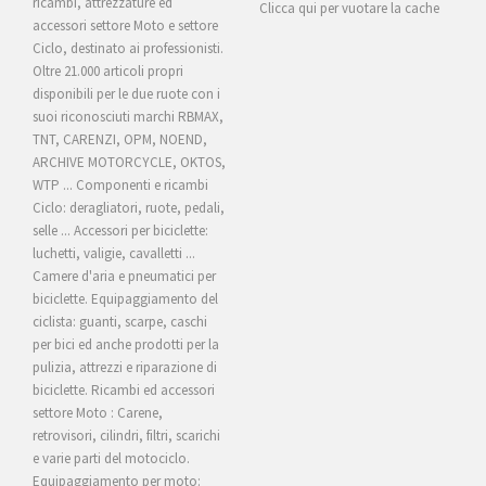
ricambi, attrezzature ed
Clicca qui per vuotare la cache
accessori settore Moto e settore
Ciclo, destinato ai professionisti.
Oltre 21.000 articoli propri
disponibili per le due ruote con i
suoi riconosciuti marchi RBMAX,
TNT, CARENZI, OPM, NOEND,
ARCHIVE MOTORCYCLE, OKTOS,
WTP ... Componenti e ricambi
Ciclo: deragliatori, ruote, pedali,
selle ... Accessori per biciclette:
luchetti, valigie, cavalletti ...
Camere d'aria e pneumatici per
biciclette. Equipaggiamento del
ciclista: guanti, scarpe, caschi
per bici ed anche prodotti per la
pulizia, attrezzi e riparazione di
biciclette. Ricambi ed accessori
settore Moto : Carene,
retrovisori, cilindri, filtri, scarichi
e varie parti del motociclo.
Equipaggiamento per moto: