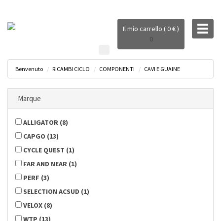
Toggl
Il mio carrello ( 0 € )
naviga
0
Benvenuto
RICAMBI CICLO
COMPONENTI
CAVI E GUAINE
Marque
ALLIGATOR
(
8
)
CAPGO
(
13
)
CYCLE QUEST
(
1
)
FAR AND NEAR
(
1
)
PERF
(
3
)
SELECTION ACSUD
(
1
)
VELOX
(
8
)
WTP
(
13
)