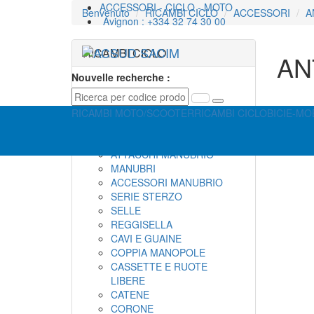
ACCESSORI - CICLO - MOTO
Benvenuto
RICAMBI CICLO
ACCESSORI
A
Avignon : +334 32 74 30 00
RICAMBI CICLO
AN
Nouvelle recherche :
COMPONENTI
TELAI ED ACCESSORI
RICAMBI MOTO/SCOOTER
RICAMBI CICLO
BICI
E-MOB
TELAIO
FORCELLE
ATTACCHI MANUBRIO
MANUBRI
ACCESSORI MANUBRIO
SERIE STERZO
SELLE
REGGISELLA
CAVI E GUAINE
COPPIA MANOPOLE
CASSETTE E RUOTE
LIBERE
CATENE
CORONE