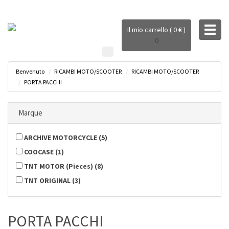
Toggl
Il mio carrello ( 0 € )
naviga
0
Benvenuto
RICAMBI MOTO/SCOOTER
RICAMBI MOTO/SCOOTER
PORTA PACCHI
Marque
ARCHIVE MOTORCYCLE
(
5
)
COOCASE
(
1
)
TNT MOTOR (Pieces)
(
8
)
TNT ORIGINAL
(
3
)
PORTA PACCHI