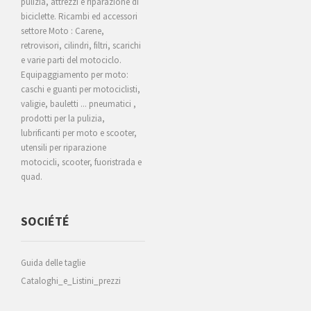
pulizia, attrezzi e riparazione di
biciclette. Ricambi ed accessori
settore Moto : Carene,
retrovisori, cilindri, filtri, scarichi
e varie parti del motociclo.
Equipaggiamento per moto:
caschi e guanti per motociclisti,
valigie, bauletti ... pneumatici ,
prodotti per la pulizia,
lubrificanti per moto e scooter,
utensili per riparazione
motocicli, scooter, fuoristrada e
quad.
SOCIÉTÉ
Guida delle taglie
Cataloghi_e_Listini_prezzi