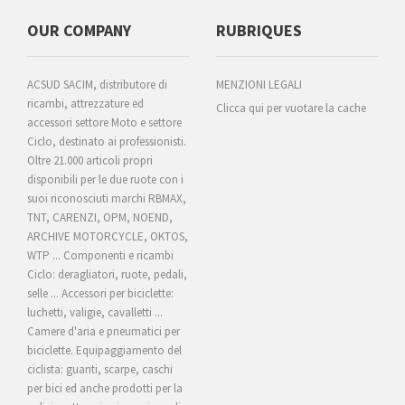
OUR COMPANY
RUBRIQUES
ACSUD SACIM, distributore di
MENZIONI LEGALI
ricambi, attrezzature ed
Clicca qui per vuotare la cache
accessori settore Moto e settore
Ciclo, destinato ai professionisti.
Oltre 21.000 articoli propri
disponibili per le due ruote con i
suoi riconosciuti marchi RBMAX,
TNT, CARENZI, OPM, NOEND,
ARCHIVE MOTORCYCLE, OKTOS,
WTP ... Componenti e ricambi
Ciclo: deragliatori, ruote, pedali,
selle ... Accessori per biciclette:
luchetti, valigie, cavalletti ...
Camere d'aria e pneumatici per
biciclette. Equipaggiamento del
ciclista: guanti, scarpe, caschi
per bici ed anche prodotti per la