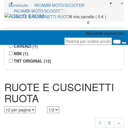
Benvenuto
RICAMBI MOTO/SCOOTER
RICAMBI MOTO/SCOOTER
Togg
RUOTE E CUSCINETTI RUOTA
Il mio carrello ( 0 € )
navi
0
Marque
Nouvelle recherche :
CARENZI
(
1
)
NSK
(
1
)
TNT ORIGINAL
(
12
)
RUOTE E CUSCINETTI
RUOTA
1
2
»