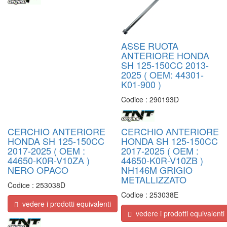
ASSE RUOTA
ANTERIORE HONDA
SH 125-150CC 2013-
2025 ( OEM: 44301-
K01-900 )
Codice :
290193D
CERCHIO ANTERIORE
CERCHIO ANTERIORE
HONDA SH 125-150CC
HONDA SH 125-150CC
2017-2025 ( OEM :
2017-2025 ( OEM :
44650-K0R-V10ZA )
44650-K0R-V10ZB )
NERO OPACO
NH146M GRIGIO
METALLIZZATO
Codice :
253038D
Codice :
253038E
vedere i prodotti equivalenti
vedere i prodotti equivalenti