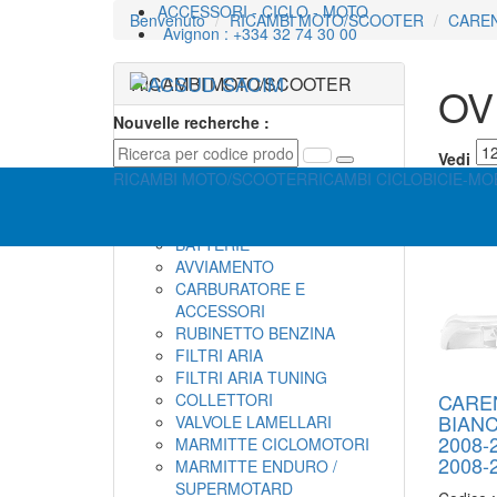
ACCESSORI - CICLO - MOTO
Benvenuto
RICAMBI MOTO/SCOOTER
CARE
Avignon : +334 32 74 30 00
RICAMBI MOTO/SCOOTER
OV
Nouvelle recherche :
RICAMBI MOTORE
Vedi
CANDELE
RICAMBI MOTO/SCOOTER
RICAMBI CICLO
BICI
E-MOB
PIPETTE CANDELA
ACCENSIONE
BATTERIE
AVVIAMENTO
CARBURATORE E
ACCESSORI
RUBINETTO BENZINA
FILTRI ARIA
FILTRI ARIA TUNING
CARE
COLLETTORI
BIAN
VALVOLE LAMELLARI
2008-
MARMITTE CICLOMOTORI
2008-
MARMITTE ENDURO /
SUPERMOTARD