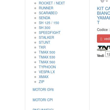
ROCKET / NEXT
KIT C
RUNNER
BIANC
SCARABEO
YAMAH
SENDA
T
SH 125 / 150
SH 300
Codice 
SPEEDFIGHT
STALKER
veder
STUNT
TKR
TMAX 500
Vedi
TMAX 530
TMAX 560
TYPHOON
VESPA LX
XMAX
ZIP
MOTORI GY6
MOTORI CPI