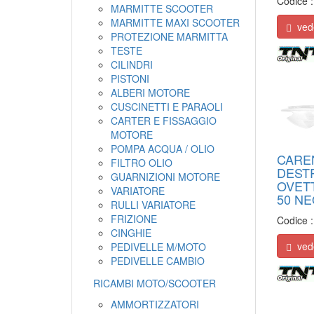
Codice 
MARMITTE SCOOTER
MARMITTE MAXI SCOOTER
veder
PROTEZIONE MARMITTA
TESTE
CILINDRI
PISTONI
ALBERI MOTORE
CUSCINETTI E PARAOLI
CARTER E FISSAGGIO
MOTORE
POMPA ACQUA / OLIO
CARE
FILTRO OLIO
DEST
GUARNIZIONI MOTORE
OVETT
VARIATORE
50 NE
RULLI VARIATORE
FRIZIONE
Codice 
CINGHIE
veder
PEDIVELLE M/MOTO
PEDIVELLE CAMBIO
RICAMBI MOTO/SCOOTER
AMMORTIZZATORI