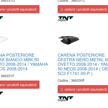
:
366331D
Codice :
366331C
e i prodotti equivalenti
vedere i prodotti equivalenti
NA POSTERIORE
CARENA POSTERIORE
RA BIANCO MBK 50
DESTRA NERO METAL M
O 2008-2014 / YAMAHA
OVETTO 2008-2014 / Y
OS 2008-2014
50 NEOS 2008-2014 ( OE
5C2-F1741-00-P )
:
366331F
Codice :
366330F
e i prodotti equivalenti
vedere i prodotti equivalenti