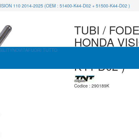
ION 110 2014-2025 (OEM : 51400-K44-D02 + 51500-K44-D02 )
TUBI / FOD
HONDA VISI
(OEM : 5140
ILITY
NOVITA
FUORI TUTTO
K44-D02 )
Codice :
290189K