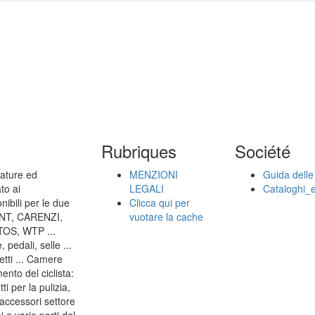
Rubriques
Société
zature ed
MENZIONI
Guida delle 
to ai
LEGALI
Cataloghi_e
onibili per le due
Clicca qui per
 TNT, CARENZI,
vuotare la cache
S, WTP ...
 pedali, selle ...
letti ... Camere
ento del ciclista:
i per la pulizia,
 accessori settore