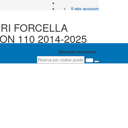
Il mio account
ERI FORCELLA
ON 110 2014-2025
0-K44-D02 + 51500-
Nouvelle recherche :