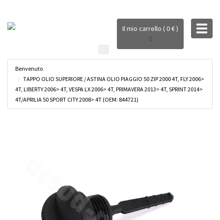
Toggl
Il mio carrello ( 0 € )
naviga
0
Benvenuto
TAPPO OLIO SUPERIORE / ASTINA OLIO PIAGGIO 50 ZIP 2000 4T, FLY 2006>
4T, LIBERTY 2006> 4T, VESPA LX 2006> 4T, PRIMAVERA 2013> 4T, SPRINT 2014>
4T/APRILIA 50 SPORT CITY 2008> 4T (OEM: 844721)