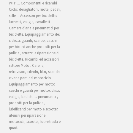
WTP ... Componenti e ricambi
Ciclo: deragliatori, ruote, pedali,
selle ... Accessori per biciclette:
luchetti, valigie, cavalletti ...
Camere d'aria e pneumatici per
biciclette. Equipaggiamento del
ciclista: guanti, scarpe, caschi
per bici ed anche prodotti per la
pulizia, attrezzi e riparazione di
biciclette. Ricambi ed accessori
settore Moto : Carene,
retrovisori, cilindri, filtri, scarichi
e varie parti del motociclo.
Equipaggiamento per moto:
caschi e guanti per motociclisti,
valigie, bauletti ... pneumatici ,
prodotti per la pulizia,
lubrificanti per moto e scooter,
utensili per riparazione
motocicli, scooter, fuoristrada e
quad.