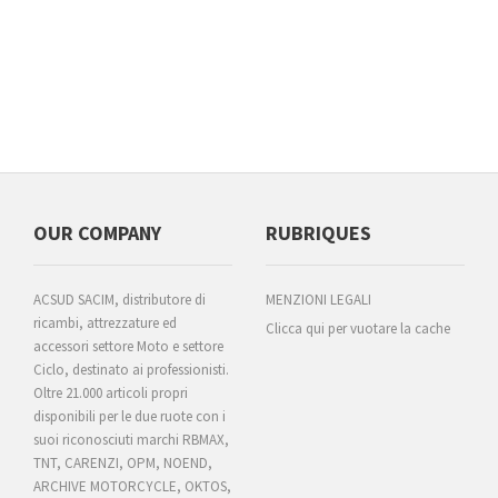
OUR COMPANY
RUBRIQUES
ACSUD SACIM, distributore di
MENZIONI LEGALI
ricambi, attrezzature ed
Clicca qui per vuotare la cache
accessori settore Moto e settore
Ciclo, destinato ai professionisti.
Oltre 21.000 articoli propri
disponibili per le due ruote con i
suoi riconosciuti marchi RBMAX,
TNT, CARENZI, OPM, NOEND,
ARCHIVE MOTORCYCLE, OKTOS,