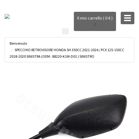
Toggl
Il mio carrello ( 0 € )
naviga
0
Benvenuto
SPECCHIO RETROVISORE HONDA SH 350CC 2021-2024 / PCX 125-150CC
2018-2020 SINISTRA (OEM : 88220-K1W-D01 ) SINISTRO