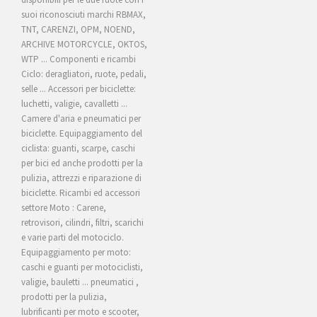
suoi riconosciuti marchi RBMAX,
TNT, CARENZI, OPM, NOEND,
ARCHIVE MOTORCYCLE, OKTOS,
WTP ... Componenti e ricambi
Ciclo: deragliatori, ruote, pedali,
selle ... Accessori per biciclette:
luchetti, valigie, cavalletti ...
Camere d'aria e pneumatici per
biciclette. Equipaggiamento del
ciclista: guanti, scarpe, caschi
per bici ed anche prodotti per la
pulizia, attrezzi e riparazione di
biciclette. Ricambi ed accessori
settore Moto : Carene,
retrovisori, cilindri, filtri, scarichi
e varie parti del motociclo.
Equipaggiamento per moto:
caschi e guanti per motociclisti,
valigie, bauletti ... pneumatici ,
prodotti per la pulizia,
lubrificanti per moto e scooter,