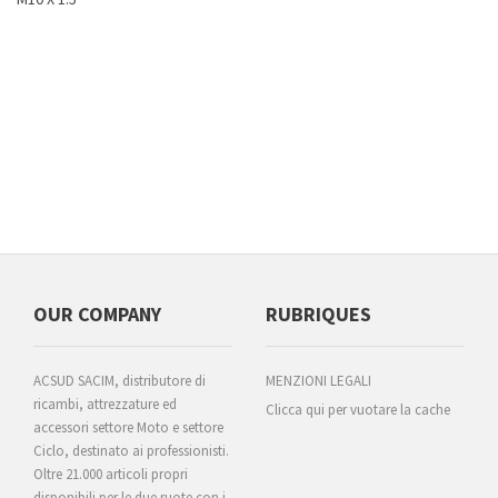
OUR COMPANY
RUBRIQUES
ACSUD SACIM, distributore di
MENZIONI LEGALI
ricambi, attrezzature ed
Clicca qui per vuotare la cache
accessori settore Moto e settore
Ciclo, destinato ai professionisti.
Oltre 21.000 articoli propri
disponibili per le due ruote con i