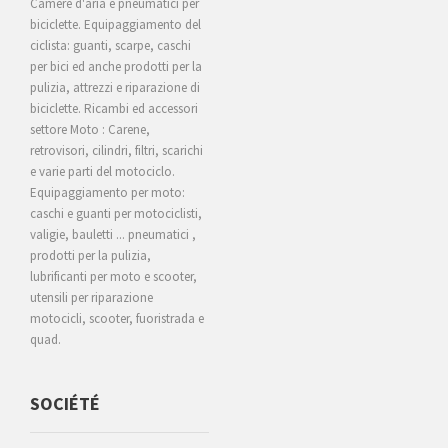
Camere d'aria e pneumatici per
biciclette. Equipaggiamento del
ciclista: guanti, scarpe, caschi
per bici ed anche prodotti per la
pulizia, attrezzi e riparazione di
biciclette. Ricambi ed accessori
settore Moto : Carene,
retrovisori, cilindri, filtri, scarichi
e varie parti del motociclo.
Equipaggiamento per moto:
caschi e guanti per motociclisti,
valigie, bauletti ... pneumatici ,
prodotti per la pulizia,
lubrificanti per moto e scooter,
utensili per riparazione
motocicli, scooter, fuoristrada e
quad.
SOCIÉTÉ