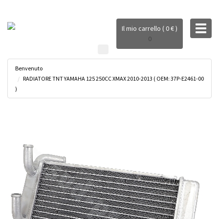
Toggl
Il mio carrello ( 0 € )
naviga
0
Benvenuto
RADIATORE TNT YAMAHA 125 250CC XMAX 2010-2013 ( OEM: 37P-E2461-00
)