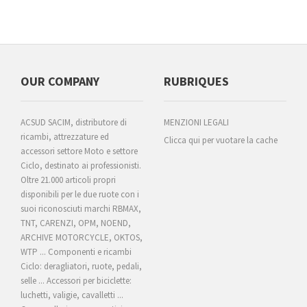
OUR COMPANY
RUBRIQUES
ACSUD SACIM, distributore di
MENZIONI LEGALI
ricambi, attrezzature ed
Clicca qui per vuotare la cache
accessori settore Moto e settore
Ciclo, destinato ai professionisti.
Oltre 21.000 articoli propri
disponibili per le due ruote con i
suoi riconosciuti marchi RBMAX,
TNT, CARENZI, OPM, NOEND,
ARCHIVE MOTORCYCLE, OKTOS,
WTP ... Componenti e ricambi
Ciclo: deragliatori, ruote, pedali,
selle ... Accessori per biciclette:
luchetti, valigie, cavalletti ...