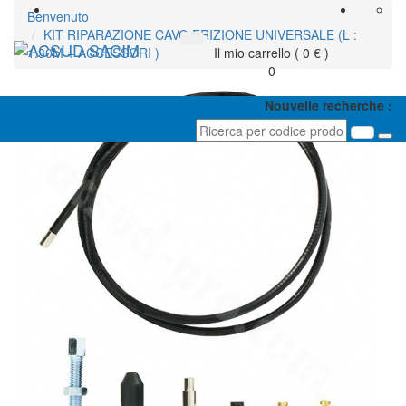
Benvenuto
KIT RIPARAZIONE CAVO FRIZIONE UNIVERSALE (L :
Toggl
1.30M + ACCESSORI )
Il mio carrello ( 0 € )
navig
0
Nouvelle recherche :