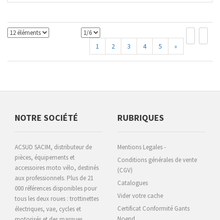
1
2
3
4
5
»
NOTRE SOCIÉTÉ
RUBRIQUES
ACSUD SACIM, distributeur de
Mentions Legales -
pièces, équipements et
Conditions générales de vente
accessoires moto vélo, destinés
(CGV)
aux professionnels. Plus de 21
Catalogues
000 références disponibles pour
Vider votre cache
tous les deux roues : trottinettes
Certificat Conformité Gants
électriques, vae, cycles et
Noend
motorisés et des marques