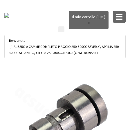
Toggl
Il mio carrello ( 0 € )
naviga
0
Benvenuto
ALBERO A CAMME COMPLETO PIAGGIO 250-300CC BEVERLY / APRILIA 250-
300CC ATLANTIC / GILERA 250-300CC NEXUS (OEM : 8759585 )