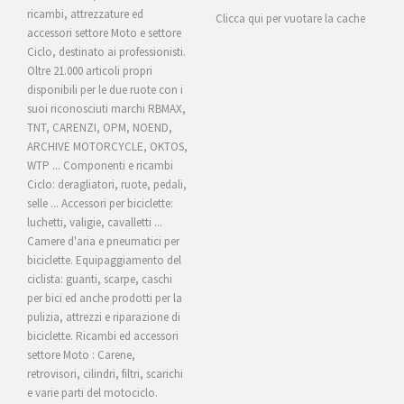
ricambi, attrezzature ed
Clicca qui per vuotare la cache
accessori settore Moto e settore
Ciclo, destinato ai professionisti.
Oltre 21.000 articoli propri
disponibili per le due ruote con i
suoi riconosciuti marchi RBMAX,
TNT, CARENZI, OPM, NOEND,
ARCHIVE MOTORCYCLE, OKTOS,
WTP ... Componenti e ricambi
Ciclo: deragliatori, ruote, pedali,
selle ... Accessori per biciclette:
luchetti, valigie, cavalletti ...
Camere d'aria e pneumatici per
biciclette. Equipaggiamento del
ciclista: guanti, scarpe, caschi
per bici ed anche prodotti per la
pulizia, attrezzi e riparazione di
biciclette. Ricambi ed accessori
settore Moto : Carene,
retrovisori, cilindri, filtri, scarichi
e varie parti del motociclo.