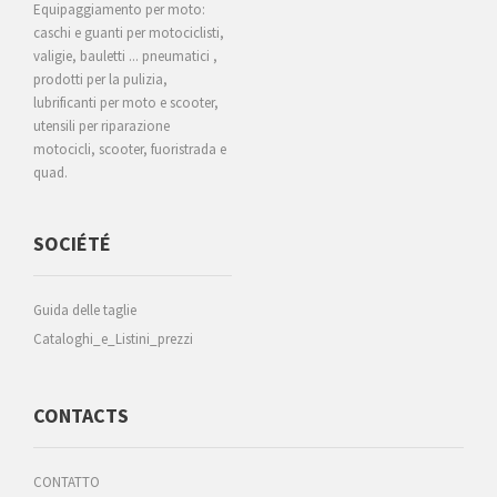
Equipaggiamento per moto:
caschi e guanti per motociclisti,
valigie, bauletti ... pneumatici ,
prodotti per la pulizia,
lubrificanti per moto e scooter,
utensili per riparazione
motocicli, scooter, fuoristrada e
quad.
SOCIÉTÉ
Guida delle taglie
Cataloghi_e_Listini_prezzi
CONTACTS
CONTATTO