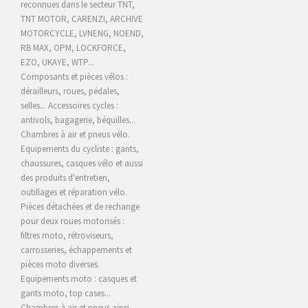
reconnues dans le secteur TNT,
TNT MOTOR, CARENZI, ARCHIVE
MOTORCYCLE,
LVNENG, NOEND,
RB MAX, OPM, LOCKFORCE,
EZO, UKAYE
, WTP...
Composants et pièces vélos :
dérailleurs, roues, pédales,
selles... Accessoires cycles :
antivols, bagagerie, béquilles...
Chambres à air et pneus vélo.
Equipements du cycliste : gants,
chaussures, casques vélo et aussi
des produits d'entretien,
outillages et réparation vélo.
Pièces détachées et de rechange
pour deux roues motorisés :
filtres moto, rétroviseurs,
carrosseries, échappements et
pièces moto diverses.
Equipements moto : casques et
gants moto, top cases...
Chambres à air et pneus ainsi